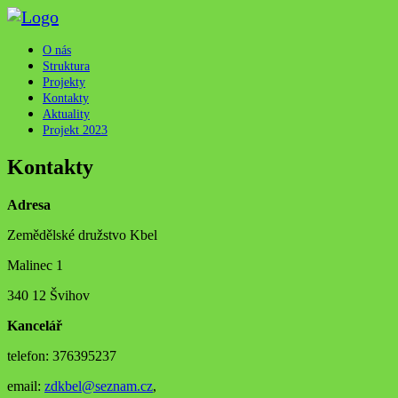
Skip
to
content
O nás
Struktura
Projekty
Kontakty
Aktuality
Projekt 2023
Kontakty
Adresa
Zemědělské družstvo Kbel
Malinec 1
340 12 Švihov
Kancelář
telefon: 376395237
email:
zdkbel@seznam.cz
,